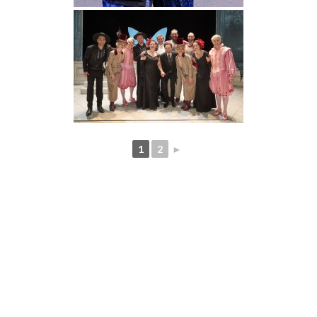
1
2
►