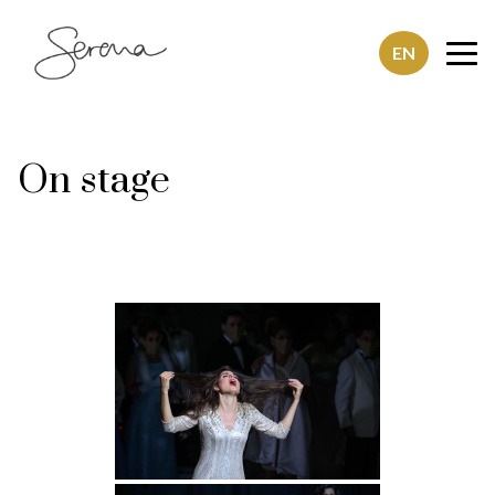
EN
SerenaSaenz
On stage